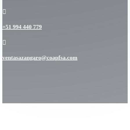

+51 994 440 779

ventasazangaro@coapfsa.com