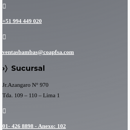

+51 994 449 020

ventasbambas@coapfsa.com
›〉 Sucursal
Jr.Azangaro N° 970
Tda. 109 – 110 – Lima 1

01- 426 8898 - Anexo: 102