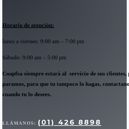
Horario de atención:
lunes a viernes: 9:00 am – 7:00 pm
Sábado: 9:00 am – 5:00 pm
Coapfsa siempre estará al servicio de sus clientes, 
paramos, para que tu tampoco lo hagas, contactano
cuando tu lo desees.
(01) 426 8898
LLÁMANOS: