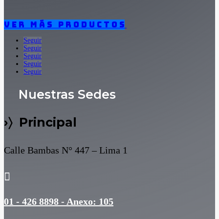
Ver más productos
Seguir
Seguir
Seguir
Seguir
Seguir
Nuestras Sedes
›〉 Principal
Calle Bambas N° 447 – Lima 1

01 - 426 8898 - Anexo: 105