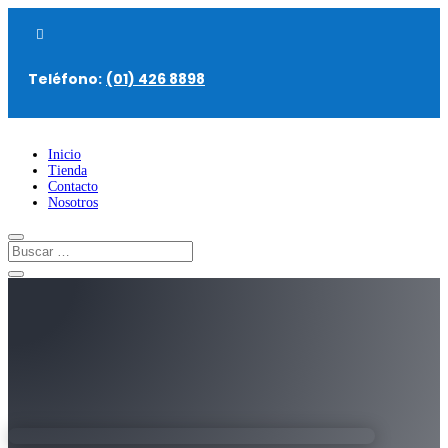

Teléfono:
(01) 426 8898
Inicio
Tienda
Contacto
Nosotros