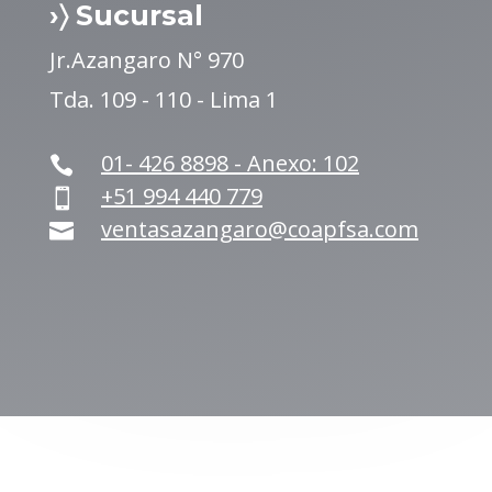
›〉 Sucursal
Jr.Azangaro N° 970
Tda. 109 - 110 - Lima 1
01- 426 8898 - Anexo: 102

+51 994 440 779

ventasazangaro@coapfsa.com
