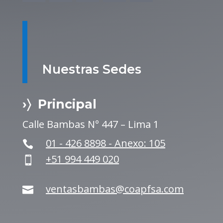
Nuestras Sedes
›〉 Principal
Calle Bambas N° 447 – Lima 1
01 - 426 8898 - Anexo: 105

+51 994 449 020

ventasbambas@coapfsa.com
