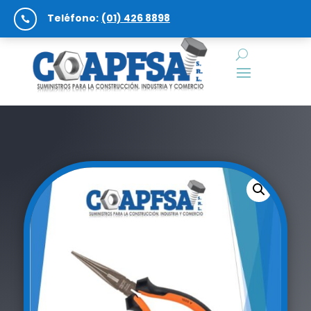
Teléfono:
(01) 426 8898
