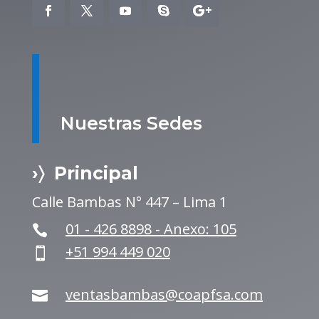
Nuestras Sedes
›〉 Principal
Calle Bambas N° 447 – Lima 1
01 - 426 8898 - Anexo: 105

+51 994 449 020

ventasbambas@coapfsa.com
