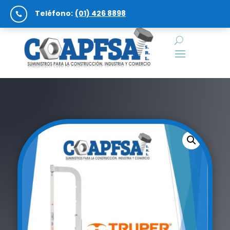
Teléfono:
(01) 426 8898
