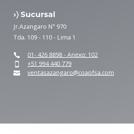
›〉 Sucursal
Jr.Azangaro N° 970
Tda. 109 - 110 - Lima 1
01- 426 8898 - Anexo: 102

+51 994 440 779

ventasazangaro@coapfsa.com
