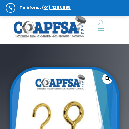
Teléfono:
(01) 426 8898
