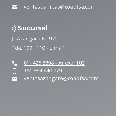
ventasbambas@coapfsa.com

›〉 Sucursal
Jr.Azangaro N° 970
Tda. 109 - 110 - Lima 1
01- 426 8898 - Anexo: 102

+51 994 440 779

ventasazangaro@coapfsa.com
