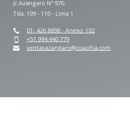
Jr.Azangaro N° 970
Tda. 109 - 110 - Lima 1
01- 426 8898 - Anexo: 102

+51 994 440 779

ventasazangaro@coapfsa.com
