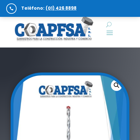
Teléfono:
(01) 426 8898
