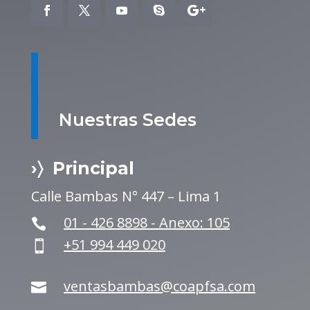
Nuestras Sedes
›〉 Principal
Calle Bambas N° 447 – Lima 1
01 - 426 8898 - Anexo: 105

+51 994 449 020

ventasbambas@coapfsa.com
