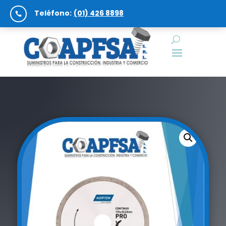
Teléfono:
(01) 426 8898
