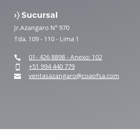
›〉 Sucursal
Jr.Azangaro N° 970
Tda. 109 - 110 - Lima 1
01- 426 8898 - Anexo: 102

+51 994 440 779

ventasazangaro@coapfsa.com
