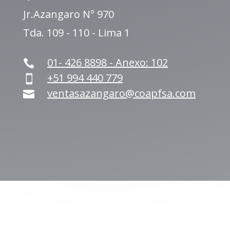
Jr.Azangaro N° 970
Tda. 109 - 110 - Lima 1
01- 426 8898 - Anexo: 102

+51 994 440 779

ventasazangaro@coapfsa.com
