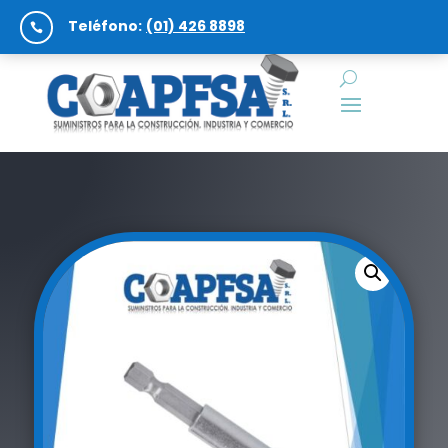
Teléfono:
(01) 426 8898
