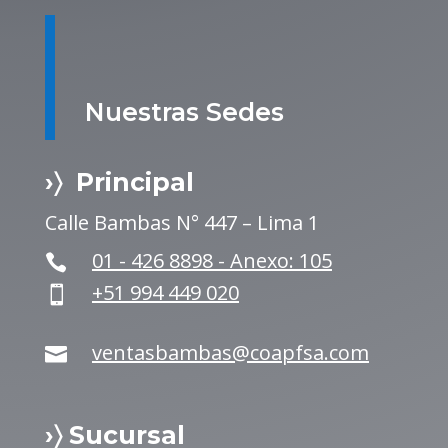
Nuestras Sedes
›〉 Principal
Calle Bambas N° 447 – Lima 1
01 - 426 8898 - Anexo: 105

+51 994 449 020

ventasbambas@coapfsa.com

›〉 Sucursal