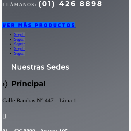
(01) 426 8898
LLÁMANOS:
Ver más productos
Seguir
Seguir
Seguir
Seguir
Seguir
Nuestras Sedes
›〉 Principal
Calle Bambas N° 447 – Lima 1
