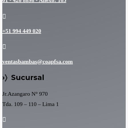
01 - 426 8898 - Anexo: 105

+51 994 449 020

ventasbambas@coapfsa.com
›〉 Sucursal
Jr.Azangaro N° 970
Tda. 109 – 110 – Lima 1
