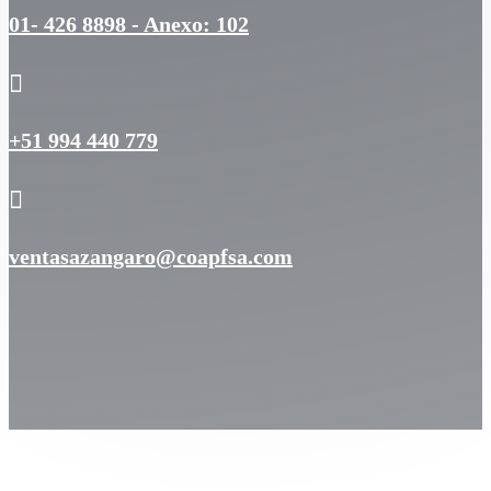
01- 426 8898 - Anexo: 102

+51 994 440 779

ventasazangaro@coapfsa.com