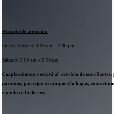
Horario de atención:
lunes a viernes: 9:00 am – 7:00 pm
Sábado: 9:00 am – 5:00 pm
Coapfsa siempre estará al servicio de sus clientes, 
paramos, para que tu tampoco lo hagas, contactano
cuando tu lo desees.