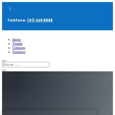

Teléfono:
(01) 426 8898
Inicio
Tienda
Contacto
Nosotros