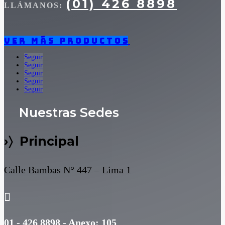
(01) 426 8898
LLÁMANOS:
Ver más productos
Seguir
Seguir
Seguir
Seguir
Seguir
Nuestras Sedes
›〉 Principal
Calle Bambas N° 447 – Lima 1

01 - 426 8898 - Anexo: 105