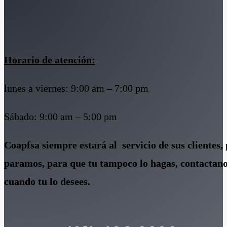
Horario de atención:
lunes a viernes: 9:00 am – 7:00 pm
Sábado: 9:00 am – 5:00 pm
Coapfsa siempre estará al servicio de sus clientes, 
paramos, para que tu tampoco lo hagas, contactano
cuando tu lo desees.