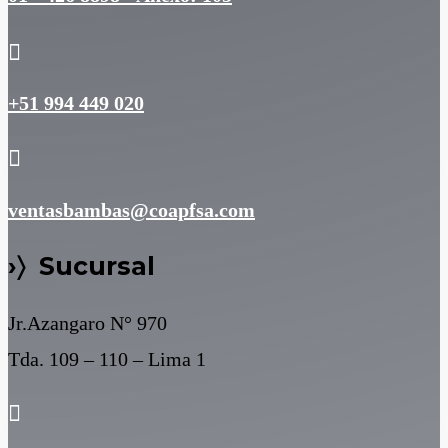

+51 994 449 020

ventasbambas@coapfsa.com
›〉 Sucursal
Jr.Azangaro N° 970
Tda. 109 – 110 – Lima 1
