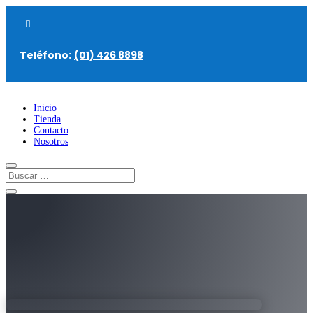

Teléfono:
(01) 426 8898
Inicio
Tienda
Contacto
Nosotros