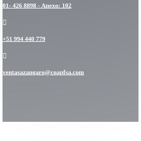
01- 426 8898 - Anexo: 102

+51 994 440 779

ventasazangaro@coapfsa.com