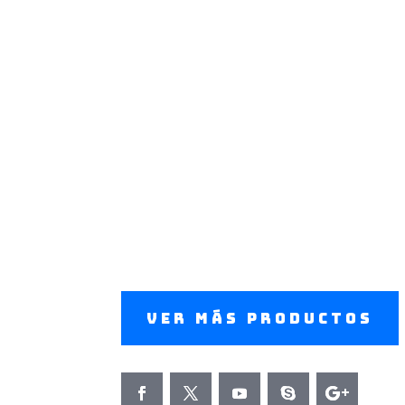
Coapfsa siempre estará al ser
clientes, por ello no paramos,
tampoco lo hagas, contactan
tu lo desees.
(01) 426 
LLÁMANOS:
Ver más productos