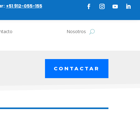
r:
+51 912-055-155
ntacto
Nosotros
CONTACTAR
S DE