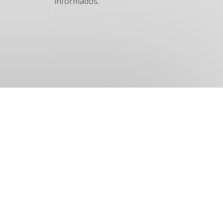
informados.
s Sedes
 – Lima 1