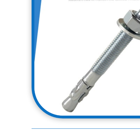
Categoría:
Pernería & Sujeción
Etiqueta:
Zincad