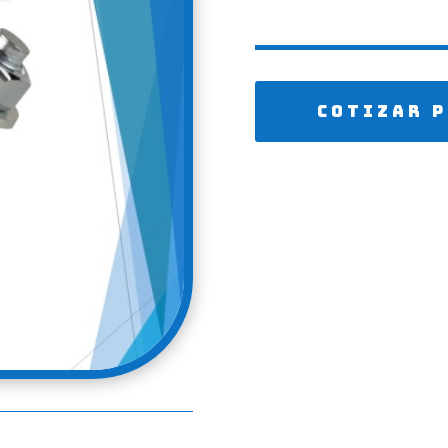
EXPANS
Cotizar 
o