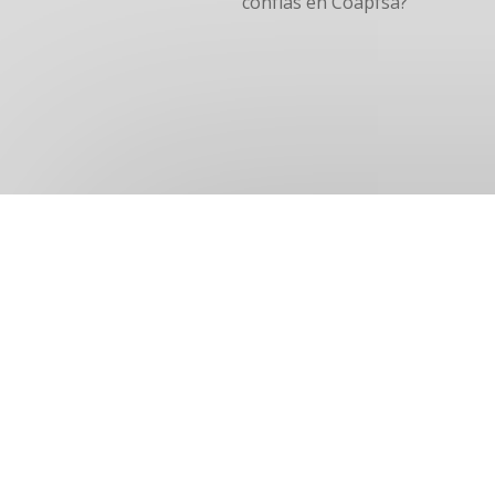
confías en Coapfsa?
Horario de atención:
lunes a viernes: 9:00 am – 7:00 p
Sábado: 9:00 am – 5:00 pm