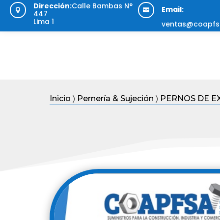
Dirección:
Calle Bambas N°
Email:


447
Lima 1
ventas@coapfs
Inicio
〉
Pernería & Sujeción
〉 PERNOS DE E