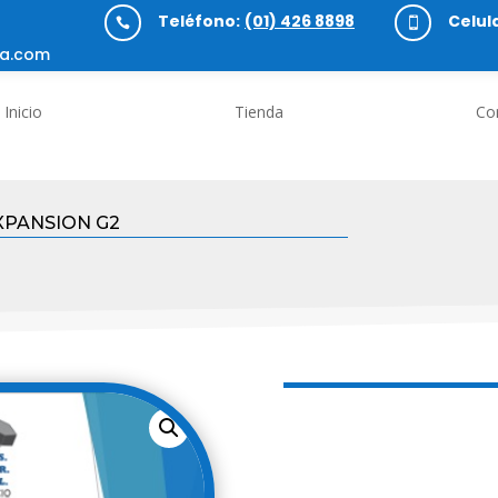
Teléfono:
(01) 426 8898
Celula


a.com
Inicio
Tienda
Co
XPANSION G2
PERNO