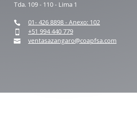
Tda. 109 - 110 - Lima 1
01- 426 8898 - Anexo: 102

+51 994 440 779

ventasazangaro@coapfsa.com
