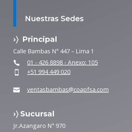
Nuestras Sedes
›〉 Principal
Calle Bambas N° 447 – Lima 1
01 - 426 8898 - Anexo: 105

+51 994 449 020

ventasbambas@coapfsa.com

›〉 Sucursal
Jr.Azangaro N° 970