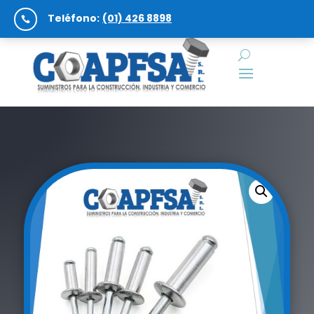
Teléfono:
(01) 426 8898
