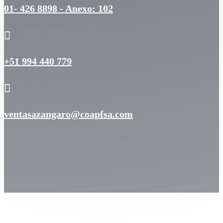
01- 426 8898 - Anexo: 102

+51 994 440 779

ventasazangaro@coapfsa.com