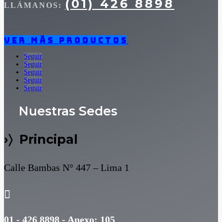
(01) 426 8898
LLÁMANOS:
Ver más productos
Seguir
Seguir
Seguir
Seguir
Seguir
Nuestras Sedes
›〉 Principal
Calle Bambas N° 447 – Lima 1

01 - 426 8898 - Anexo: 105