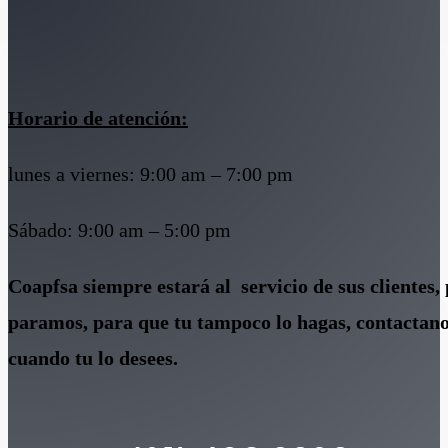
Horario de atención:
lunes a viernes: 9:00 am – 7:00 pm
Sábado: 9:00 am – 5:00 pm
Coapfsa siempre estará al servicio de sus clientes, 
paramos, para que tu tampoco lo hagas, contactano
cuando tu lo desees.