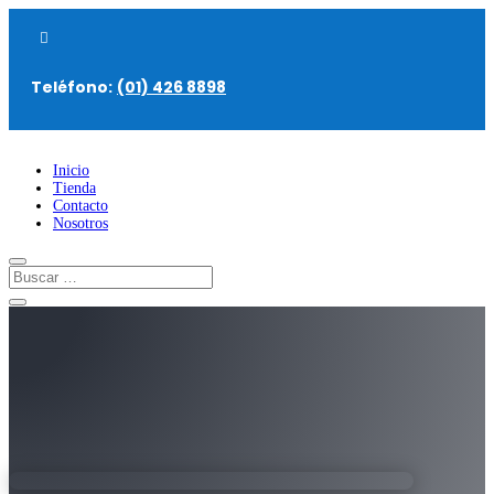

Teléfono:
(01) 426 8898
Inicio
Tienda
Contacto
Nosotros