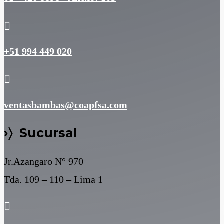

+51 994 449 020

ventasbambas@coapfsa.com
›〉 Sucursal
Jr.Azangaro N° 970
Tda. 109 – 110 – Lima 1
