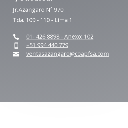
Jr.Azangaro N° 970
Tda. 109 - 110 - Lima 1
01- 426 8898 - Anexo: 102

+51 994 440 779

ventasazangaro@coapfsa.com
