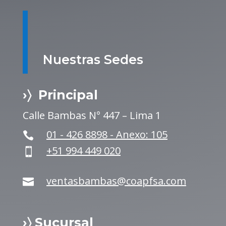
Nuestras Sedes
›〉 Principal
Calle Bambas N° 447 – Lima 1
01 - 426 8898 - Anexo: 105

+51 994 449 020

ventasbambas@coapfsa.com

›〉 Sucursal