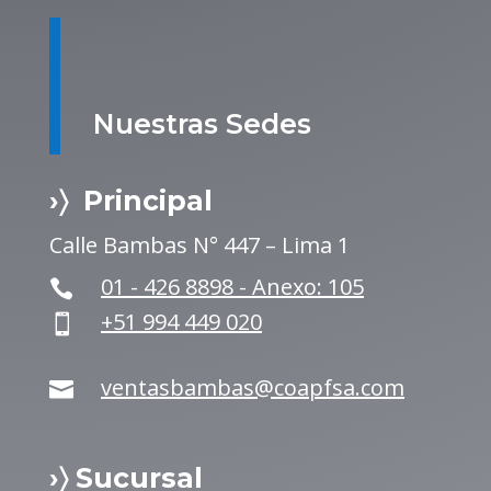
Nuestras Sedes
›〉 Principal
Calle Bambas N° 447 – Lima 1
01 - 426 8898 - Anexo: 105

+51 994 449 020

ventasbambas@coapfsa.com

›〉 Sucursal