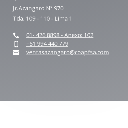
Jr.Azangaro N° 970
Tda. 109 - 110 - Lima 1
01- 426 8898 - Anexo: 102

+51 994 440 779

ventasazangaro@coapfsa.com
