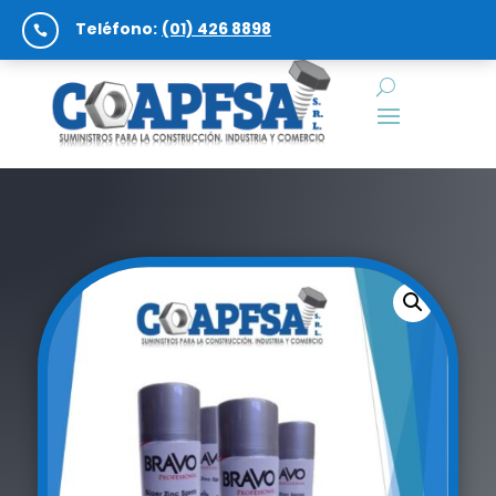
Teléfono:
(01) 426 8898
