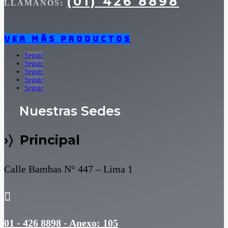
(01) 426 8898
LLÁMANOS:
Ver más productos
Seguir
Seguir
Seguir
Seguir
Seguir
Nuestras Sedes
›〉 Principal
Calle Bambas N° 447 – Lima 1

01 - 426 8898 - Anexo: 105