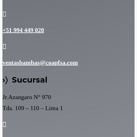

+51 994 449 020

ventasbambas@coapfsa.com
›〉 Sucursal
Jr.Azangaro N° 970
Tda. 109 – 110 – Lima 1
