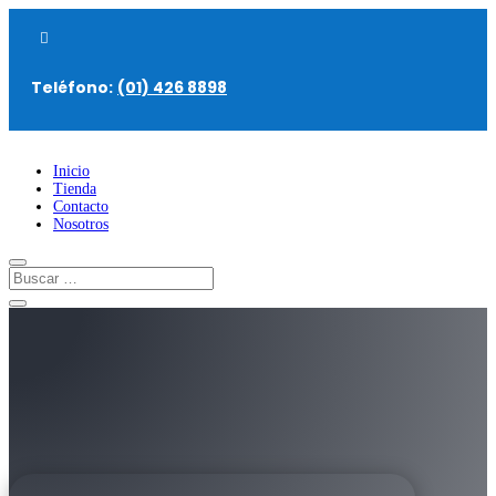

Teléfono:
(01) 426 8898
Inicio
Tienda
Contacto
Nosotros