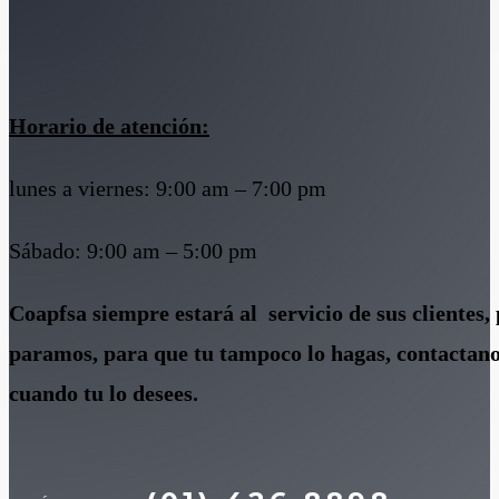
Horario de atención:
lunes a viernes: 9:00 am – 7:00 pm
Sábado: 9:00 am – 5:00 pm
Coapfsa siempre estará al servicio de sus clientes, 
paramos, para que tu tampoco lo hagas, contactano
cuando tu lo desees.