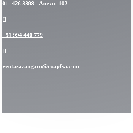
01- 426 8898 - Anexo: 102

+51 994 440 779

ventasazangaro@coapfsa.com