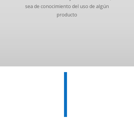
sea de conocimiento del uso de algún
producto
Nuestra
m
›〉 Principal