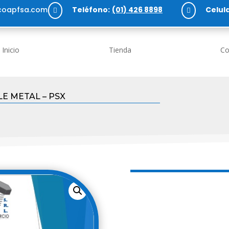
oapfsa.com
Teléfono:
(01) 426 8898
Celula


Inicio
Tienda
Co
E METAL – PSX
WINCH
CABLE 