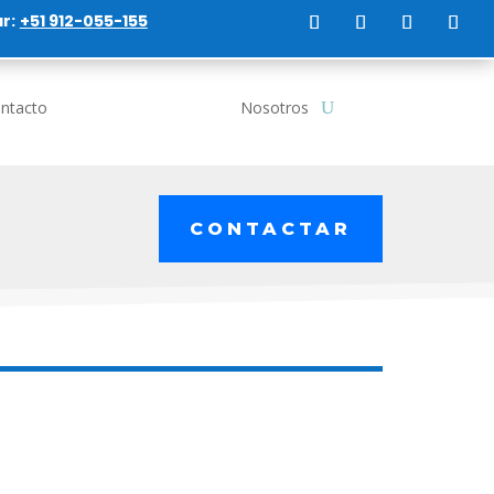
r:
+51 912-055-155
ntacto
Nosotros
CONTACTAR
A PASA
METAL – PSX