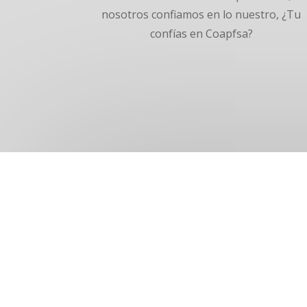
nosotros confiamos en lo nuestro, ¿Tu
confías en Coapfsa?
Horario de atención:
lunes a viernes: 9:00 am – 7:00 p