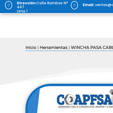
Dirección:
Calle Bambas N°
Email:
ventas@c


447
Lima 1
Inicio
〉
Herramientas
〉 WINCHA PASA CABL