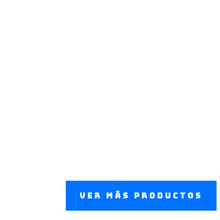
Sábado: 9:00 am – 5:00 pm
Coapfsa siempre estará al ser
clientes, por ello no paramos,
tampoco lo hagas, contactan
tu lo desees.
(01) 426 
LLÁMANOS:
Ver más productos