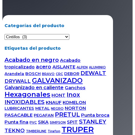
Categorías del producto
Etiquetas del producto
Acabado en negro
Acabado
acero
tropicalizado
AISLANTE
ALPEN
ALUMINIO
DEWALT
Arandela
BOSCH
DEBOR
BRAVO
CRC
GALVANIZADO
DRYWALL
Galvanizado en caliente
Ganchos
Hexagonales
Inox
HONT
INOXIDABLES
KNAUF
KOMELON
NORTON
LUBRICANTES
METAL
NEGRO
PRETUL
PASACABLE
Punta broca
PEGAFAN
STANLEY
Punta fina
SIKA
SPIT
PVC
SIMPSON
TRUPER
TEKNO
TIMBERLINE
Tirafon