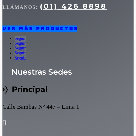
(01) 426 8898
LLÁMANOS:
Ver más productos
Seguir
Seguir
Seguir
Seguir
Seguir
Nuestras Sedes
›〉 Principal
Calle Bambas N° 447 – Lima 1
