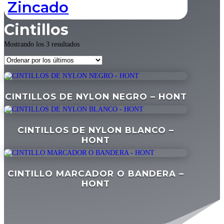
Zincado
Cintillos
Ordenado
Mostrando los 3 resultados
por
los
últimos
CINTILLOS DE NYLON NEGRO – HONT
CINTILLOS DE NYLON BLANCO –
HONT
CINTILLO MARCADOR O BANDERA –
HONT