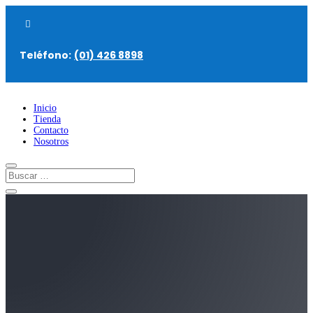

Teléfono:
(01) 426 8898
Inicio
Tienda
Contacto
Nosotros