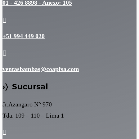
01 - 426 8898 - Anexo: 105

+51 994 449 020

ventasbambas@coapfsa.com
›〉 Sucursal
Jr.Azangaro N° 970
Tda. 109 – 110 – Lima 1
