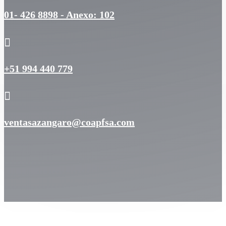
01- 426 8898 - Anexo: 102

+51 994 440 779

ventasazangaro@coapfsa.com