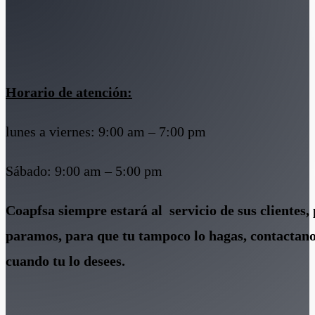
Horario de atención:
lunes a viernes: 9:00 am – 7:00 pm
Sábado: 9:00 am – 5:00 pm
Coapfsa siempre estará al servicio de sus clientes, 
paramos, para que tu tampoco lo hagas, contactano
cuando tu lo desees.